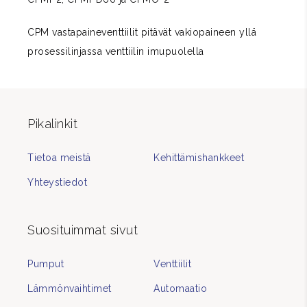
CPM vastapaineventtiilit pitävät vakiopaineen yllä
prosessilinjassa venttiilin imupuolella
Pikalinkit
Tietoa meistä
Kehittämishankkeet
Yhteystiedot
Suosituimmat sivut
Pumput
Venttiilit
Lämmönvaihtimet
Automaatio