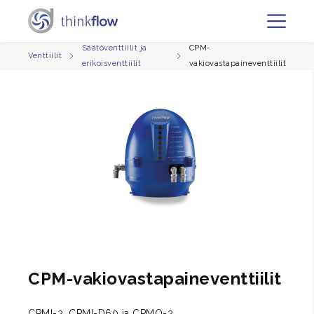
Säätöventtiilit ja
CPM-
Venttiilit
erikoisventtiilit
vakiovastapaineventtiilit
CPM-vakiovastapaineventtiilit
CPMI-2, CPMI-D60 ja CPMO-2