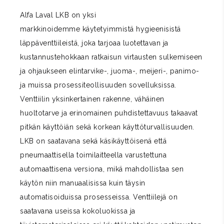
Alfa Laval LKB on yksi
markkinoidemme käytetyimmistä hygieenisistä
läppäventtiileistä, joka tarjoaa luotettavan ja
kustannustehokkaan ratkaisun virtausten sulkemiseen
ja ohjaukseen elintarvike-, juoma-, meijeri-, panimo-
ja muissa prosessiteollisuuden sovelluksissa.
Venttiilin yksinkertainen rakenne, vähäinen
huoltotarve ja erinomainen puhdistettavuus takaavat
pitkän käyttöiän sekä korkean käyttöturvallisuuden.
LKB on saatavana sekä käsikäyttöisenä että
pneumaattisella toimilaitteella varustettuna
automaattisena versiona, mikä mahdollistaa sen
käytön niin manuaalisissa kuin täysin
automatisoiduissa prosesseissa. Venttiilejä on
saatavana useissa kokoluokissa ja