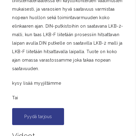
tiivistemateriaaleissa eri käyttökohteiden vaatimusten
mukaisesti, ja varaosien hyvä saatavuus varmistaa
nopean huollon sekä toimintavarmuuden koko
elinkaaren ajan. DIN-putkistoihin on saatavana LKB-2-
malli, kun taas LKB-F liitetään prosessiin hitsattavan
laipan avulla.DIN putkelle on saatavilla LKB-2 malli ja
LKB-F liitetään hitsattavalla laipalla. Tuote on koko
ajan omassa varastossamme joka takaa nopean
saatavuuden.
kysy lisää myyjiltämme
Tai
Pyydä tarjous
Videot