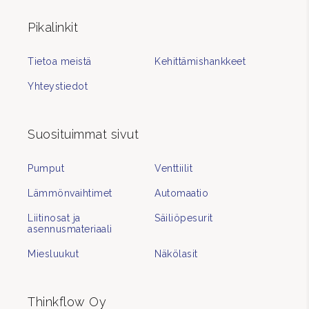
Pikalinkit
Tietoa meistä
Kehittämishankkeet
Yhteystiedot
Suosituimmat sivut
Pumput
Venttiilit
Lämmönvaihtimet
Automaatio
Liitinosat ja
Säiliöpesurit
asennusmateriaali
Miesluukut
Näkölasit
Thinkflow Oy