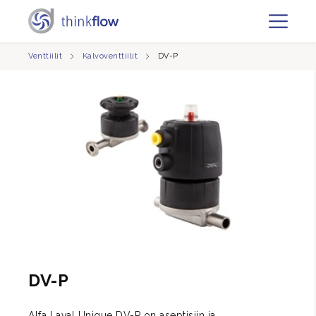
Venttiilit
Kalvoventtiilit
DV-P
DV-P
Alfa Laval Unique DV-P on aseptisiin ja