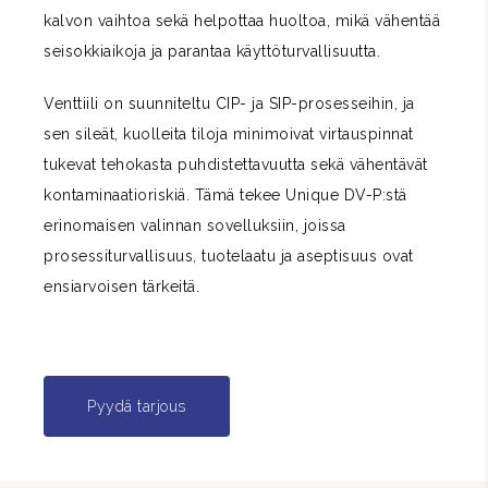
kalvon vaihtoa sekä helpottaa huoltoa, mikä vähentää
seisokkiaikoja ja parantaa käyttöturvallisuutta.
Venttiili on suunniteltu CIP- ja SIP-prosesseihin, ja
sen sileät, kuolleita tiloja minimoivat virtauspinnat
tukevat tehokasta puhdistettavuutta sekä vähentävät
kontaminaatioriskiä. Tämä tekee Unique DV-P:stä
erinomaisen valinnan sovelluksiin, joissa
prosessiturvallisuus, tuotelaatu ja aseptisuus ovat
ensiarvoisen tärkeitä.
Pyydä tarjous