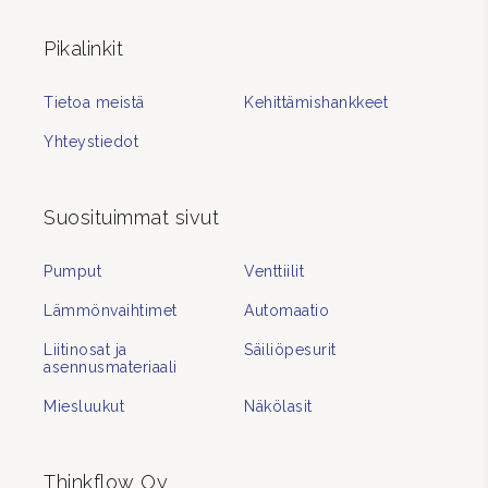
Pikalinkit
Tietoa meistä
Kehittämishankkeet
Yhteystiedot
Suosituimmat sivut
Pumput
Venttiilit
Lämmönvaihtimet
Automaatio
Liitinosat ja
Säiliöpesurit
asennusmateriaali
Miesluukut
Näkölasit
Thinkflow Oy