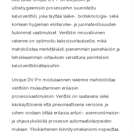
ultrahygieenisiin prosesseihin suunniteltu
kalvoventtiili, joka täyttää lääke-, bioteknologia- sekä
korkean hygienian elintarvike- ja juomateollisuuden
tiukimmat vaatimukset. Venttiilin innovatiivinen
rakenne on optimoitu kaksoisvirtaukselle, mikä
mahdollistaa merkittävästi pienemmän painehäviön ja
tehokkaamman virtauksen verrattuna perinteisiin
kalvoventtiiliratkaisuihin.
Unique DV-P:n modulaarinen rakenne mahdollistaa
venttiilin mukauttamisen erilaisiin
prosessivaatimuksiin. Venttiili on saatavana sekä
käsikäyttöisenä että pneumaattisena versiona, ja
siihen voidaan liittää erilaisia anturi-, asennonilmaisin-
ja ohjausyksiköitä prosessin automaatiotarpeiden
mukaan. Yksikierteinen kiinnitysmekanismi nopeuttaa