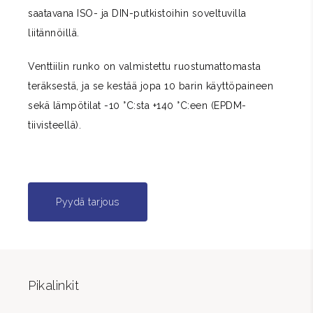
saatavana ISO- ja DIN-putkistoihin soveltuvilla
liitännöillä.
Venttiilin runko on valmistettu ruostumattomasta
teräksestä, ja se kestää jopa 10 barin käyttöpaineen
sekä lämpötilat -10 °C:sta +140 °C:een (EPDM-
tiivisteellä).
Pyydä tarjous
Pikalinkit