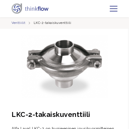
Venttiilit
LKC-2-takaiskuventtiili
LKC-2-takaiskuventtiili
Alfa Laval LKC-2 on hygieeninen jousikuormitteinen