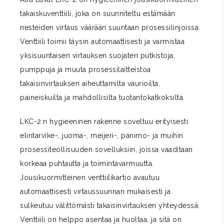
takaiskuventtiili, joka on suunniteltu estämään
nesteiden virtaus väärään suuntaan prosessilinjoissa.
Venttiili toimii täysin automaattisesti ja varmistaa
yksisuuntaisen virtauksen suojaten putkistoja,
pumppuja ja muuta prosessilaitteistoa
takaisinvirtauksen aiheuttamilta vaurioilta,
paineiskuilta ja mahdollisilta tuotantokatkoksilta.
LKC-2:n hygieeninen rakenne soveltuu erityisesti
elintarvike-, juoma-, meijeri-, panimo- ja muihin
prosessiteollisuuden sovelluksiin, joissa vaaditaan
korkeaa puhtautta ja toimintavarmuutta.
Jousikuormitteinen venttiilikartio avautuu
automaattisesti virtaussuunnan mukaisesti ja
sulkeutuu välittömästi takaisinvirtauksen yhteydessä.
Venttiili on helppo asentaa ja huoltaa, ja sitä on