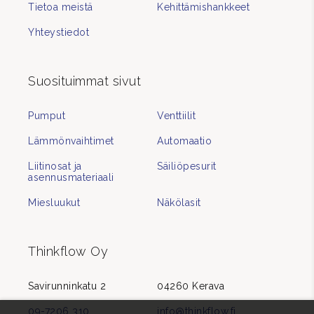
Tietoa meistä
Kehittämishankkeet
Yhteystiedot
Suosituimmat sivut
Pumput
Venttiilit
Lämmönvaihtimet
Automaatio
Liitinosat ja
Säiliöpesurit
asennusmateriaali
Miesluukut
Näkölasit
Thinkflow Oy
Savirunninkatu 2
04260 Kerava
09-7206 310
info@thinkflow.fi