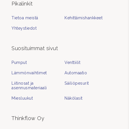
Pikalinkit
Tietoa meistä
Kehittämishankkeet
Yhteystiedot
Suosituimmat sivut
Pumput
Venttiilit
Lämmönvaihtimet
Automaatio
Liitinosat ja
Säiliöpesurit
asennusmateriaali
Miesluukut
Näkölasit
Thinkflow Oy