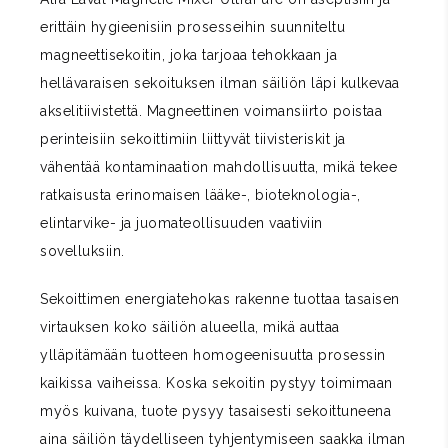
erittäin hygieenisiin prosesseihin suunniteltu
magneettisekoitin, joka tarjoaa tehokkaan ja
hellävaraisen sekoituksen ilman säiliön läpi kulkevaa
akselitiivistettä. Magneettinen voimansiirto poistaa
perinteisiin sekoittimiin liittyvät tiivisteriskit ja
vähentää kontaminaation mahdollisuutta, mikä tekee
ratkaisusta erinomaisen lääke-, bioteknologia-,
elintarvike- ja juomateollisuuden vaativiin
sovelluksiin.
Sekoittimen energiatehokas rakenne tuottaa tasaisen
virtauksen koko säiliön alueella, mikä auttaa
ylläpitämään tuotteen homogeenisuutta prosessin
kaikissa vaiheissa. Koska sekoitin pystyy toimimaan
myös kuivana, tuote pysyy tasaisesti sekoittuneena
aina säiliön täydelliseen tyhjentymiseen saakka ilman