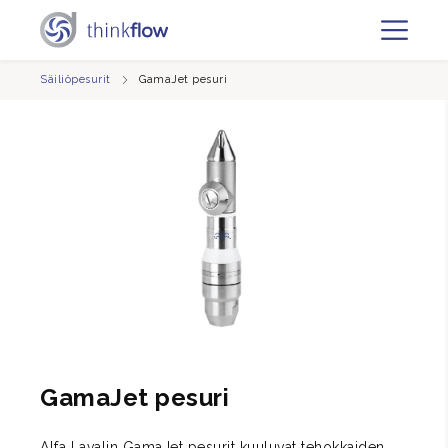
Säiliöpesurit
GamaJet pesuri
GamaJet pesuri
Alfa Lavalin GamaJet pesurit kuuluvat tehokkaiden