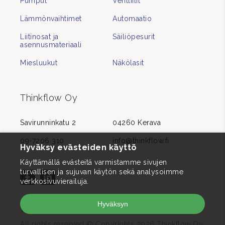
Pumput
Venttiilit
Lämmönvaihtimet
Automaatio
Liitinosat ja
Säiliöpesurit
asennusmateriaali
Miesluukut
Näkölasit
Thinkflow Oy
Savirunninkatu 2
04260 Kerava
09-7206 310
info@thinkflow.fi
Hyväksy evästeiden käyttö
Käyttämällä evästeitä varmistamme sivujen
turvallisen ja sujuvan käytön sekä analysoimme
verkkosivuvierailuja.
Hyväksyn
Tietosuojaseloste
All rights reserved © Copyrights 2026 Thinkflow Oy