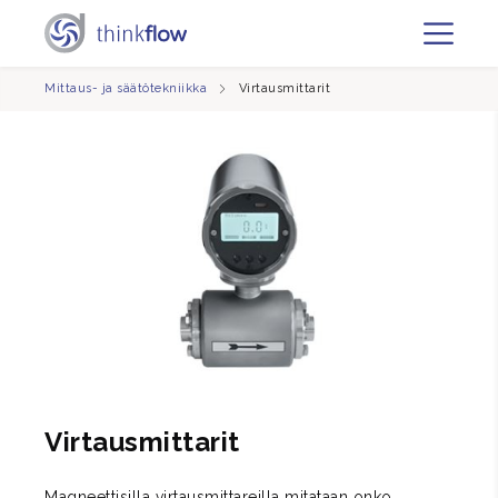
Mittaus- ja säätötekniikka
Virtausmittarit
Virtausmittarit
Magneettisilla virtausmittareilla mitataan onko