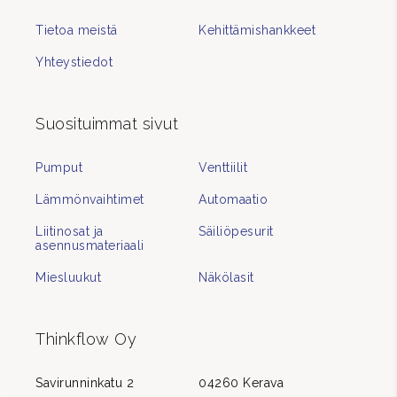
Tietoa meistä
Kehittämishankkeet
Yhteystiedot
Suosituimmat sivut
Pumput
Venttiilit
Lämmönvaihtimet
Automaatio
Liitinosat ja
Säiliöpesurit
asennusmateriaali
Miesluukut
Näkölasit
Thinkflow Oy
Savirunninkatu 2
04260 Kerava