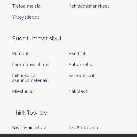
Tietoa meistä
Kehittämishankkeet
Yhteystiedot
Suosituimmat sivut
Pumput
Venttiilit
Lämmönvaihtimet
Automaatio
Liitinosat ja
Säiliöpesurit
asennusmateriaali
Miesluukut
Näkölasit
Thinkflow Oy
Savirunninkatu 2
04260 Kerava