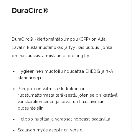
DuraCirc®
DuraCirc® -kiertomäntäpumppu (CPP) on Alfa
Lavalin kustannustehokas ja tyylikäs uutuus, jonka
ominaisuuksissa mistään ei ole tingitty
Hygieeninen muotoilu noudattaa EHEDG ja 3-A
standardeja
Pumppu on valmistettu kokonaan
ruostumattomasta teräksestä, joten se on kestävä,
vankkarakenteinen ja soveltuu haastaviinkin
olosuhteisiin
Helppo huoltaa ja varaosat nopeasti saatavilla
Saatavan myös aseptinen versio