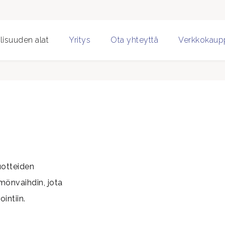
lisuuden alat
Yritys
Ota yhteyttä
Verkkokaup
uotteiden
mönvaihdin, jota
intiin.