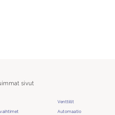
uimmat sivut
Venttiilit
aihtimet
Automaatio