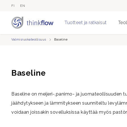
FI
EN
Tuotteet ja ratkaisut
Teol
Valmisruokateollisuus
Baseline
Baseline
Baseline on meijeri-,panimo- ja juomateollisuuden t
jäähdytykseen ja lämmitykseen suunniteltu levyläm
voidaan joissakin sovelluksissa käyttää myös pastöro