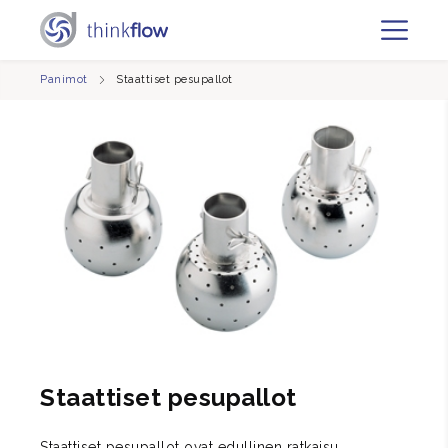
Panimot
Staattiset pesupallot
Staattiset pesupallot
Staattiset pesupallot ovat edullinen ratkaisu