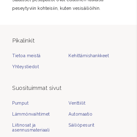
peseytyviin kohteisiin, kuten vesisäiliöihin.
Pikalinkit
Tietoa meistä
Kehittämishankkeet
Yhteystiedot
Suosituimmat sivut
Pumput
Venttiilit
Lämmönvaihtimet
Automaatio
Liitinosat ja
Säiliöpesurit
asennusmateriaali