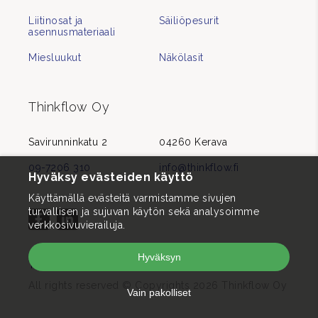
Liitinosat ja
Säiliöpesurit
asennusmateriaali
Miesluukut
Näkölasit
Thinkflow Oy
Savirunninkatu 2
04260 Kerava
09-7206 310
info@thinkflow.fi
Hyväksy evästeiden käyttö
Käyttämällä evästeitä varmistamme sivujen
turvallisen ja sujuvan käytön sekä analysoimme
verkkosivuvierailuja.
Hyväksyn
Tietosuojaseloste
All rights reserved © Copyrights 2026 Thinkflow Oy
Vain pakolliset