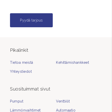
Pyydä tarjous
Pikalinkit
Tietoa meistä
Kehittämishankkeet
Yhteystiedot
Suosituimmat sivut
Pumput
Venttiilit
Lämmönvaihtimet
Automaatio