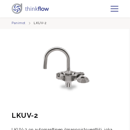
Panimot
LKUV-2
LKUV-2
LKUV-2 on automaattinen ilmanpoistoventtiili, joka