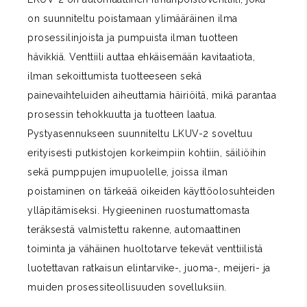
on suunniteltu poistamaan ylimääräinen ilma
prosessilinjoista ja pumpuista ilman tuotteen
hävikkiä. Venttiili auttaa ehkäisemään kavitaatiota,
ilman sekoittumista tuotteeseen sekä
painevaihteluiden aiheuttamia häiriöitä, mikä parantaa
prosessin tehokkuutta ja tuotteen laatua.
Pystyasennukseen suunniteltu LKUV-2 soveltuu
erityisesti putkistojen korkeimpiin kohtiin, säiliöihin
sekä pumppujen imupuolelle, joissa ilman
poistaminen on tärkeää oikeiden käyttöolosuhteiden
ylläpitämiseksi. Hygieeninen ruostumattomasta
teräksestä valmistettu rakenne, automaattinen
toiminta ja vähäinen huoltotarve tekevät venttiilistä
luotettavan ratkaisun elintarvike-, juoma-, meijeri- ja
muiden prosessiteollisuuden sovelluksiin.