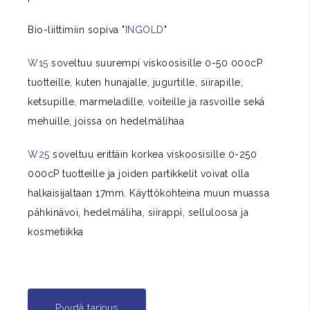
Bio-liittimiin sopiva "
INGOLD
"
W15
soveltuu suurempi viskoosisille 0-50 000cP
tuotteille, kuten hunajalle, jugurtille, siirapille,
ketsupille, marmeladille, voiteille ja rasvoille sekä
mehuille, joissa on hedelmälihaa
W25
soveltuu erittäin korkea viskoosisille 0-250
000cP tuotteille ja joiden partikkelit voivat olla
halkaisijaltaan 17mm. Käyttökohteina muun muassa
pähkinävoi, hedelmäliha, siirappi, selluloosa ja
kosmetiikka
Pyydä tarjous