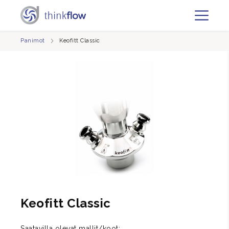
Panimot
Keofitt Classic
Keofitt Classic
Saatavilla olevat mallit/koot: