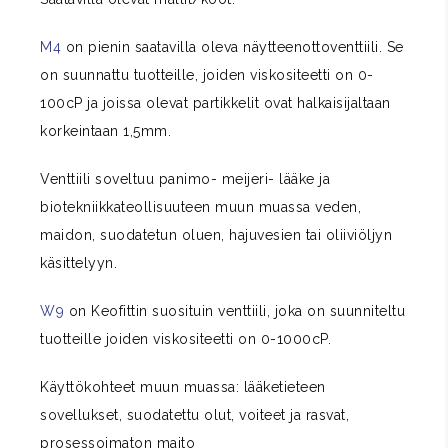
M4
on pienin saatavilla oleva näytteenottoventtiili. Se
on suunnattu tuotteille, joiden viskositeetti on 0-
100cP ja joissa olevat partikkelit ovat halkaisijaltaan
korkeintaan 1,5mm.
Venttiili soveltuu panimo- meijeri- lääke ja
biotekniikkateollisuuteen muun muassa veden,
maidon, suodatetun oluen, hajuvesien tai oliiviöljyn
käsittelyyn.
W9
on Keofittin suosituin venttiili, joka on suunniteltu
tuotteille joiden viskositeetti on 0-1000cP.
Käyttökohteet muun muassa: lääketieteen
sovellukset, suodatettu olut, voiteet ja rasvat,
prosessoimaton maito