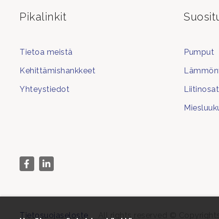
Pikalinkit
Suosit
Tietoa meistä
Pumput
Kehittämishankkeet
Lämmönv
Yhteystiedot
Liitinosa
Miesluuk
Tietosuojaseloste
All rights reserved © Copyrigh