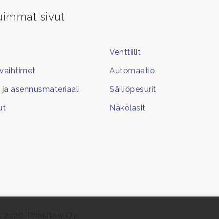
uimmat sivut
Venttiilit
aihtimet
Automaatio
t ja asennusmateriaali
Säiliöpesurit
ut
Näkölasit
ts 2026 Thinkflow Oy