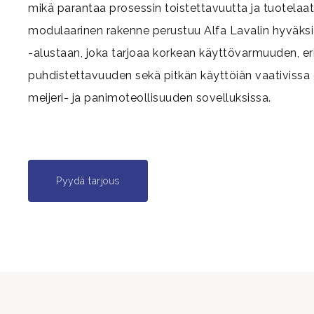
mikä parantaa prosessin toistettavuutta ja tuotelaat
modulaarinen rakenne perustuu Alfa Lavalin hyväks
-alustaan, joka tarjoaa korkean käyttövarmuuden, e
puhdistettavuuden sekä pitkän käyttöiän vaativissa e
meijeri- ja panimoteollisuuden sovelluksissa.
Pyydä tarjous