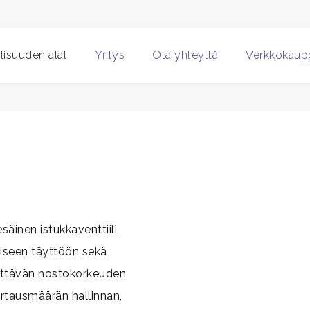
lisuuden alat
Yritys
Ota yhteyttä
Verkkokaup
inen istukkaventtiili,
eiseen täyttöön sekä
dettävän nostokorkeuden
virtausmäärän hallinnan,