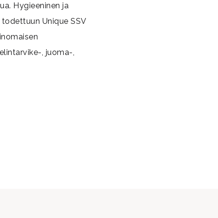
ua. Hygieeninen ja
i todettuun Unique SSV
rinomaisen
lintarvike-, juoma-,