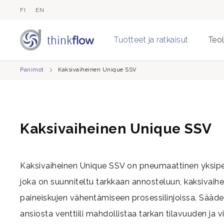
FI
EN
Tuotteet ja ratkaisut
Teol
Panimot
Kaksivaiheinen Unique SSV
Kaksivaiheinen Unique SSV
Kaksivaiheinen Unique SSV on pneumaattinen yksipesä
joka on suunniteltu tarkkaan annosteluun, kaksivaih
paineiskujen vähentämiseen prosessilinjoissa. Sää
ansiosta venttiili mahdollistaa tarkan tilavuuden ja 