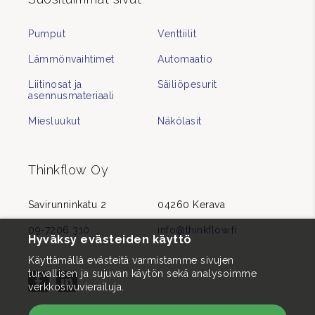
Pumput
Venttiilit
Lämmönvaihtimet
Automaatio
Liitinosat ja
Säiliöpesurit
asennusmateriaali
Miesluukut
Näkölasit
Thinkflow Oy
Savirunninkatu 2
04260 Kerava
09-7206 310
info@thinkflow.fi
Hyväksy evästeiden käyttö
Käyttämällä evästeitä varmistamme sivujen
turvallisen ja sujuvan käytön sekä analysoimme
verkkosivuvierailuja.