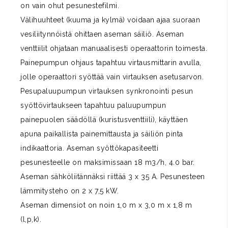
on vain ohut pesunestefilmi.
Välihuuhteet (kuuma ja kylmä) voidaan ajaa suoraan
vesiliitynnöistä ohittaen aseman säiliö. Aseman
venttiilit ohjataan manuaalisesti operaattorin toimesta.
Painepumpun ohjaus tapahtuu virtausmittarin avulla,
jolle operaattori syöttää vain virtauksen asetusarvon.
Pesupaluupumpun virtauksen synkronointi pesun
syöttövirtaukseen tapahtuu paluupumpun
painepuolen säädöllä (kuristusventtiili), käyttäen
apuna paikallista painemittausta ja säiliön pinta
indikaattoria. Aseman syöttökapasiteetti
pesunesteelle on maksimissaan 18 m3/h, 4.0 bar.
Aseman sähköliitännäksi riittää 3 x 35 A. Pesunesteen
lämmitysteho on 2 x 7,5 kW.
Aseman dimensiot on noin 1,0 m x 3,0 m x 1,8 m
(l,p,k).