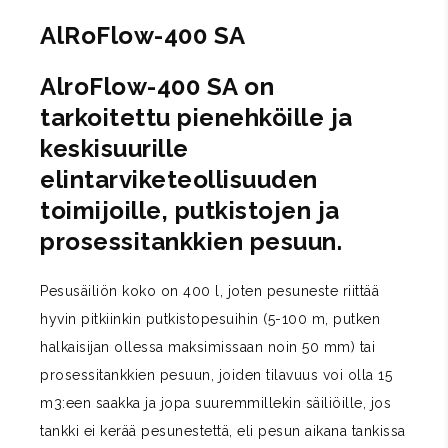
AlRoFlow-400 SA
AlroFlow-400 SA on
tarkoitettu pienehköille ja
keskisuurille
elintarviketeollisuuden
toimijoille, putkistojen ja
prosessitankkien pesuun.
Pesusäiliön koko on 400 l, joten pesuneste riittää
hyvin pitkiinkin putkistopesuihin (5-100 m, putken
halkaisijan ollessa maksimissaan noin 50 mm) tai
prosessitankkien pesuun, joiden tilavuus voi olla 15
m3:een saakka ja jopa suuremmillekin säiliöille, jos
tankki ei kerää pesunestettä, eli pesun aikana tankissa