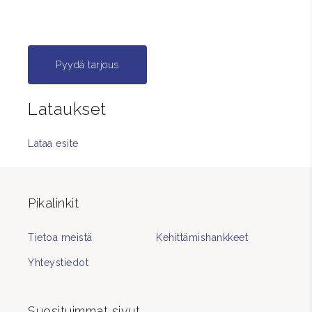
Pyydä tarjous
Lataukset
Lataa esite
Pikalinkit
Tietoa meistä
Kehittämishankkeet
Yhteystiedot
Suosituimmat sivut