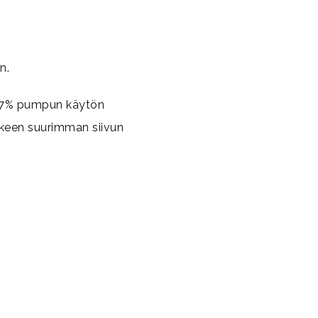
n.
n 7% pumpun käytön
lkeen suurimman siivun