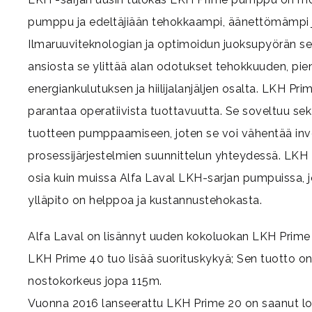
pumppu ja edeltäjiään tehokkaampi, äänettömämpi 
Ilmaruuviteknologian ja optimoidun juoksupyörän s
ansiosta se ylittää alan odotukset tehokkuuden, p
energiankulutuksen ja hiilijalanjäljen osalta. LKH Pr
parantaa operatiivista tuottavuutta. Se soveltuu sek
tuotteen pumppaamiseen, joten se voi vähentää inve
prosessijärjestelmien suunnittelun yhteydessä. LK
osia kuin muissa Alfa Laval LKH-sarjan pumpuissa, j
ylläpito on helppoa ja kustannustehokasta.
Alfa Laval on lisännyt uuden kokoluokan LKH Prim
LKH Prime 40 tuo lisää suorituskykyä; Sen tuotto on
nostokorkeus jopa 115m.
Vuonna 2016 lanseerattu LKH Prime 20 on saanut lo