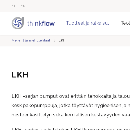
FI
EN
Tuotteet ja ratkaisut
Teol
Meijerit ja mehutehtaat
LKH
LKH
LKH -sarjan pumput ovat erittäin tehokkaita ja taloud
keskipakopumppuja, jotka täyttävät hygieenisen ja h
nesteenkäsittelyn sekä kemiallisen kestävyyden vaa
LKH -sarjan uusin tulokas LKH Prime pumppu on mo