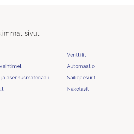
uimmat sivut
Venttiilit
aihtimet
Automaatio
t ja asennusmateriaali
Säiliöpesurit
ut
Näkölasit