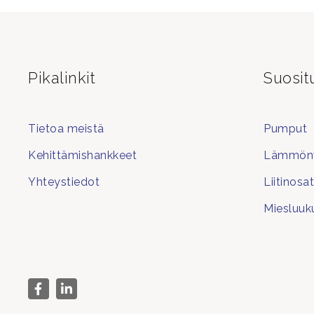
Pikalinkit
Suosit
Tietoa meistä
Pumput
Kehittämishankkeet
Lämmönv
Yhteystiedot
Liitinosa
Miesluuk