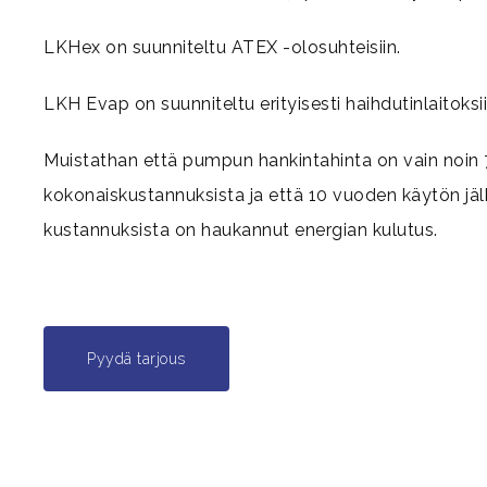
LKHex on suunniteltu ATEX -olosuhteisiin.
LKH Evap on suunniteltu erityisesti haihdutinlaitoksii
Muistathan että pumpun hankintahinta on vain noi
kokonaiskustannuksista ja että 10 vuoden käytön jä
kustannuksista on haukannut energian kulutus.
Pyydä tarjous