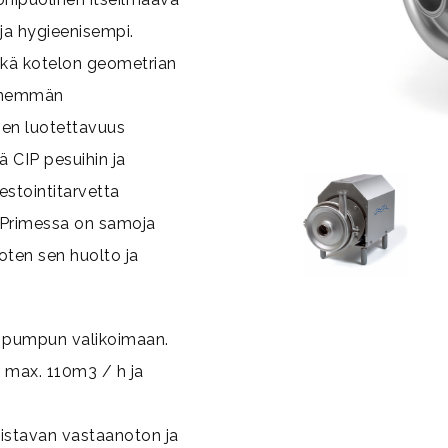
ja hygieenisempi.
ekä kotelon geometrian
ienemmän
imen luotettavuus
ä CIP pesuihin ja
stointitarvetta
H Primessa on samoja
oten sen huolto ja
e pumpun valikoimaan.
 max. 110m3 / h ja
istavan vastaanoton ja