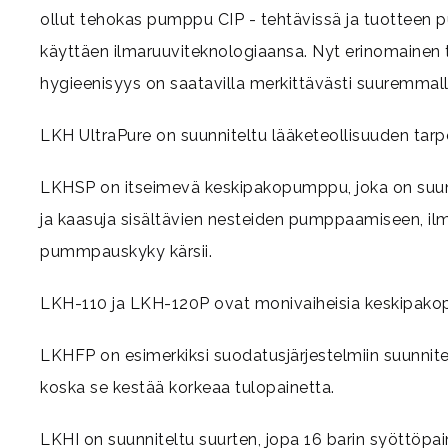
ollut tehokas pumppu CIP - tehtävissä ja tuotteen
käyttäen ilmaruuviteknologiaansa. Nyt erinomainen 
hygieenisyys on saatavilla merkittävästi suuremmall
LKH UltraPure on suunniteltu lääketeollisuuden tarpe
LKHSP on itseimevä keskipakopumppu, joka on suunni
ja kaasuja sisältävien nesteiden pumppaamiseen, il
pummpauskyky kärsii.
LKH-110 ja LKH-120P ovat monivaiheisia keskipako
LKHFP on esimerkiksi suodatusjärjestelmiin suunni
koska se kestää korkeaa tulopainetta.
LKHI on suunniteltu suurten, jopa 16 barin syöttöpa