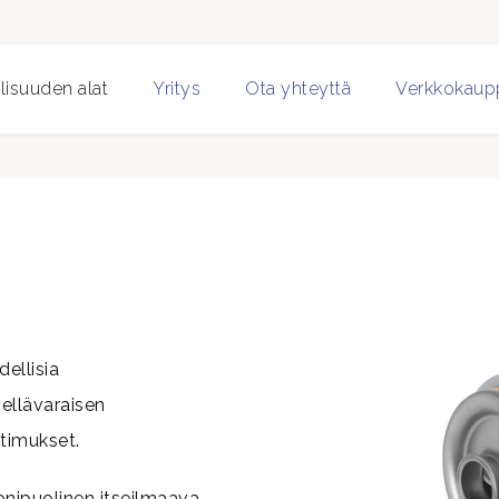
lisuuden alat
Yritys
Ota yhteyttä
Verkkokaup
ellisia
ellävaraisen
timukset.
nipuolinen itseilmaava