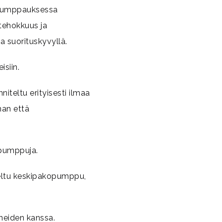
 pumppauksessa
tehokkuus ja
a suorituskyvyllä.
isiin.
teltu erityisesti ilmaa
man että
pumppuja.
teltu keskipakopumppu,
ineiden kanssa.